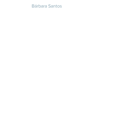
Bárbara Santos
+351 914 332 351
info@whitesaxevents.com
Lisboa
Endorsers