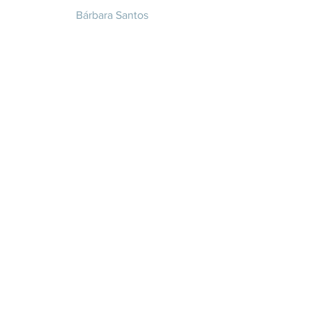
Bárbara Santos
+351 914 332 351
info@whitesaxevents.com
Lisboa
Endorsers