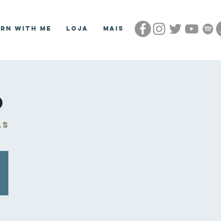
arn With Me
Loja
Mais
o
ls