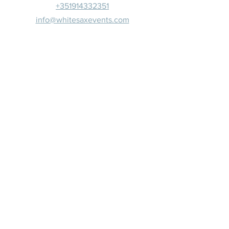
+351914332351
info@whitesaxevents.com
Lisboa
Patrocina
dores