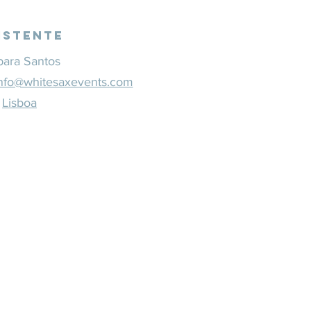
istente
bara Santos
nfo@whitesaxevents.com
Lisboa