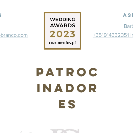
s
As
Bar
obranco.com
+351914332351 i
Patroc
inador
es