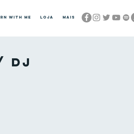
arn With Me
Loja
Mais
/ DJ