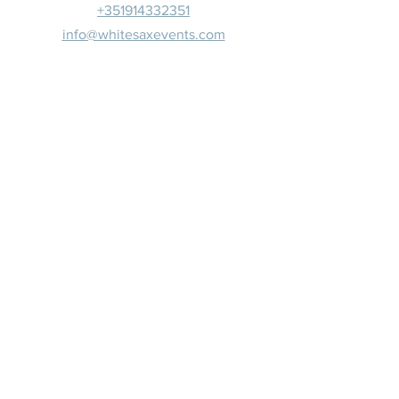
+351914332351
info@whitesaxevents.com
Lisboa
Patrocina
dores