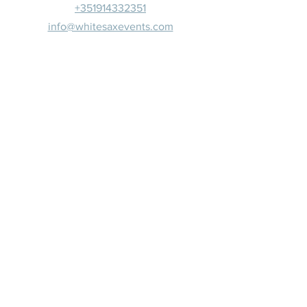
+351914332351
info@whitesaxevents.com
Lisboa
Patrocina
dores