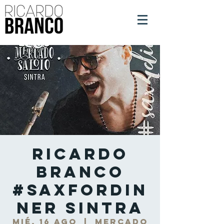
Ricardo
Branco
#SaxForDin
ner Sintra
mié, 16 ago
  |  
Mercado