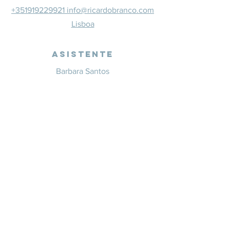
+351919229921 info@ricardobranco.com
Lisboa
Asistente
Barbara Santos
+351914332351
info@whitesaxevents.com
Lisboa
Patrocina
dores