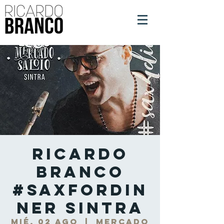
Ricardo
Branco
#SaxForDin
ner Sintra
mié, 02 ago
  |  
Mercado