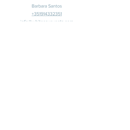
Barbara Santos
+351914332351
info@whitesaxevents.com
Lisboa
Patrocina
dores