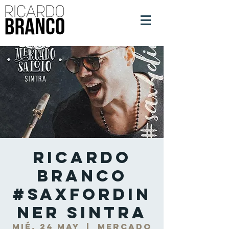
Ricardo
Branco
#SaxForDin
ner Sintra
mié, 24 may
  |  
Mercado