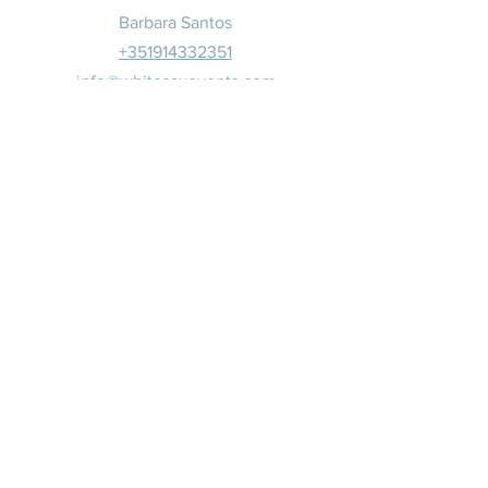
Barbara Santos
+351914332351
info@whitesaxevents.com
Lisboa
Patrocina
dores