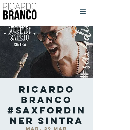
Ricardo
Branco
#SaxForDin
ner Sintra
mar, 29 mar