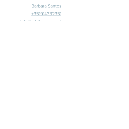
Barbara Santos
+351914332351
info@whitesaxevents.com
Lisboa
Patrocina
dores