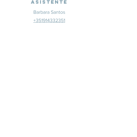
Asistente
Barbara Santos
+351914332351
info@whitesaxevents.com
Lisboa
Patrocina
dores