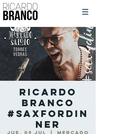
Ricardo
Branco
#SaxForDin
ner
jue, 09 jul
  |  
Mercado