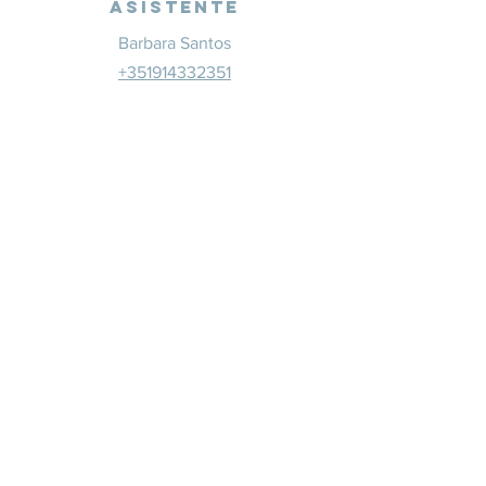
Asistente
Barbara Santos
+351914332351
info@whitesaxevents.com
Lisboa
Patrocina
dores