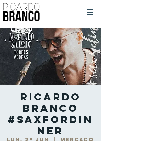
Ricardo
Branco
#SaxForDin
ner
lun, 29 jun
  |  
Mercado