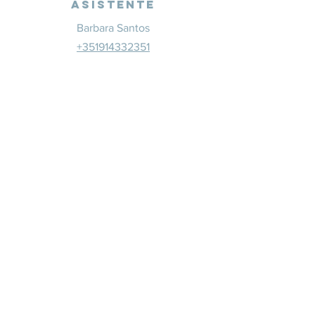
Asistente
Barbara Santos
+351914332351
info@whitesaxevents.com
Lisboa
Patrocina
dores