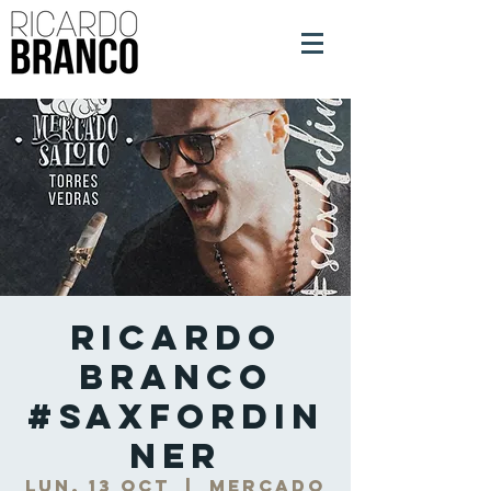
Ricardo
Branco
#SaxForDin
ner
lun, 13 oct
  |  
Mercado