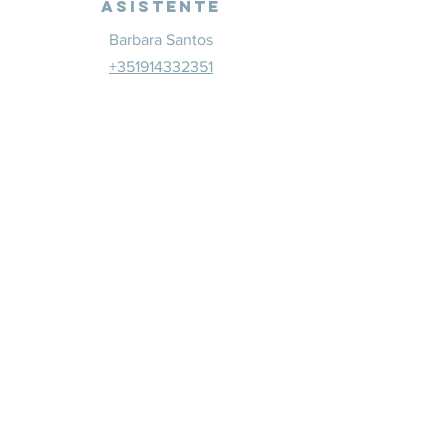
Asistente
Barbara Santos
+351914332351
info@whitesaxevents.com
Lisboa
Patrocina
dores