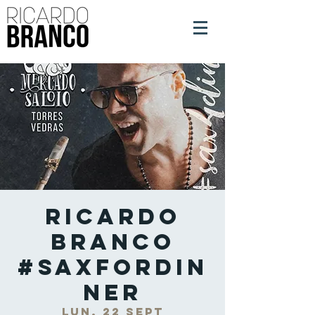
Ricardo
Branco
#SaxForDin
ner
lun, 22 sept