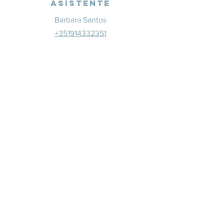
Asistente
Barbara Santos
+351914332351
info@whitesaxevents.com
Lisboa
Patrocina
dores