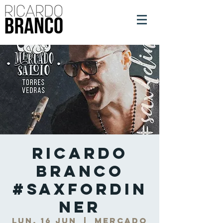
Ricardo
Branco
#SaxForDin
ner
lun, 16 jun
  |  
Mercado