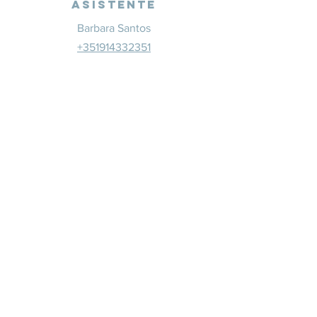
Asistente
Barbara Santos
+351914332351
info@whitesaxevents.com
Lisboa
Patrocina
dores