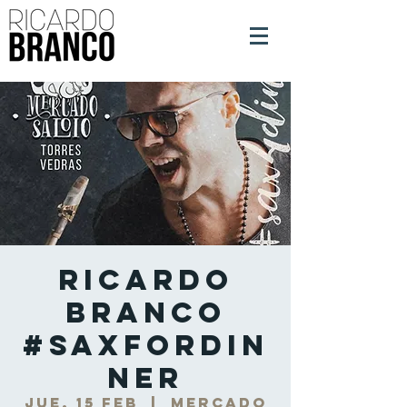
Ricardo
Branco
#SaxForDin
ner
jue, 15 feb
  |  
Mercado