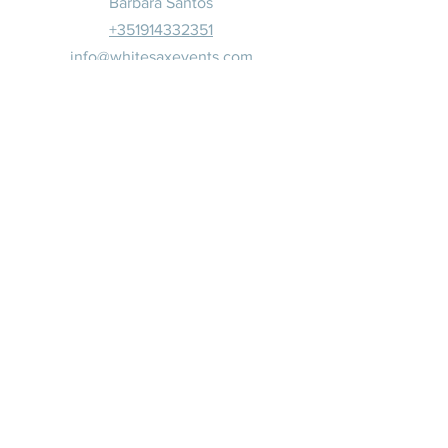
Barbara Santos
+351914332351
info@whitesaxevents.com
Lisboa
Patrocina
dores