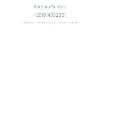
Barbara Santos
+351914332351
info@whitesaxevents.com
Lisboa
Patrocina
dores