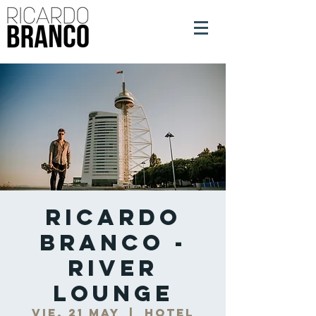
Ricardo
Branco -
River
Lounge
vie, 21 may
  |  
Hotel