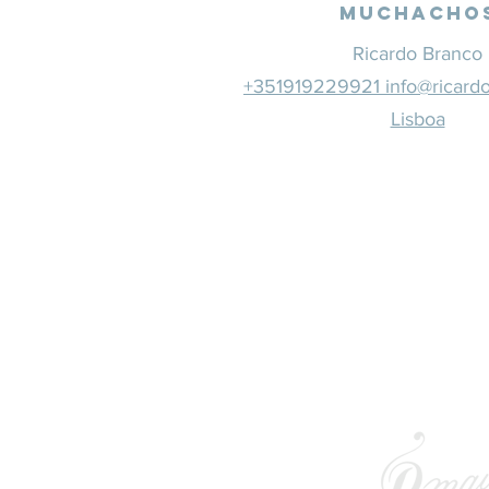
Muchacho
Ricardo Branco
+351919229921 info@ricard
Lisboa