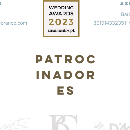
s
As
Bar
obranco.com
+351914332351 i
Patroc
inador
es