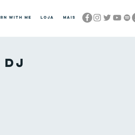
arn With Me
Loja
Mais
 DJ