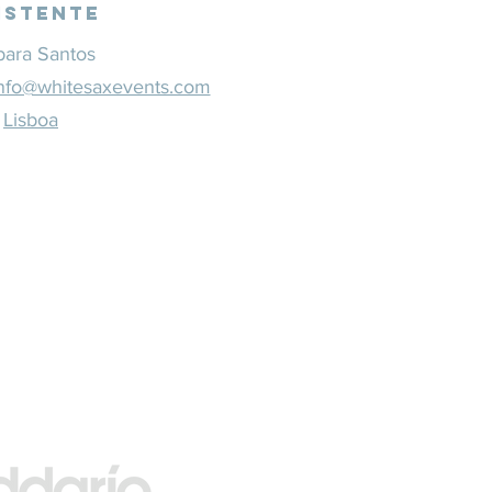
istente
bara Santos
nfo@whitesaxevents.com
Lisboa