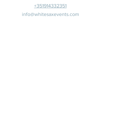
+351914332351
info@whitesaxevents.com
Lisboa
Patrocina
dores