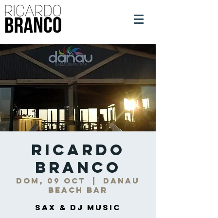
Ricardo
Branco
dom, 09 oct
  |  
DANAU
Beach Bar
Sax & DJ Music