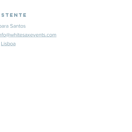
istente
bara Santos
nfo@whitesaxevents.com
Lisboa