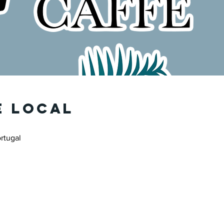
e local
rtugal