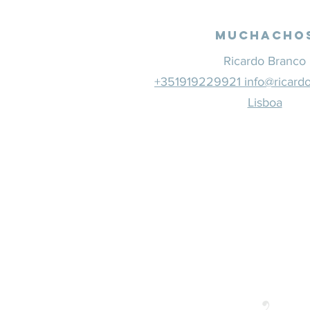
Muchacho
Ricardo Branco
+351919229921 info@ricard
Lisboa