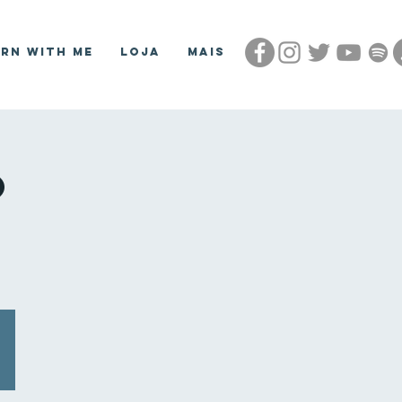
arn With Me
Loja
Mais
o