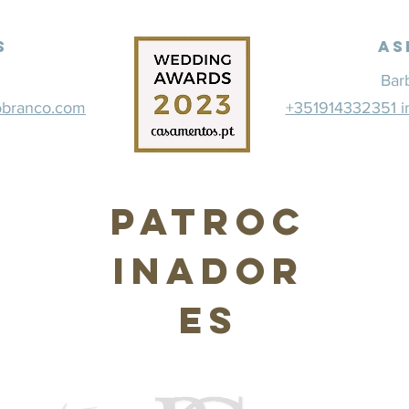
s
As
Bar
obranco.com
+351914332351 i
Patroc
inador
es