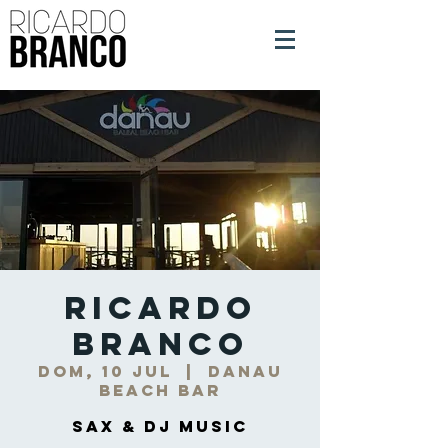
Ricardo
Branco
dom, 10 jul
  |  
DANAU
Beach Bar
Sax & DJ Music