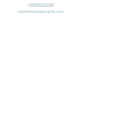
+351914332351
info@whitesaxevents.com
Lisboa
Patrocina
dores