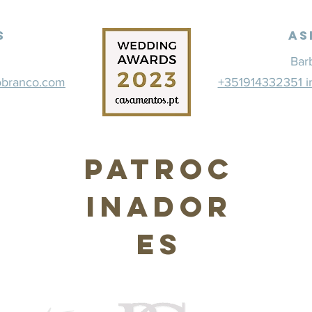
s
As
Bar
obranco.com
+351914332351 i
Patroc
inador
es