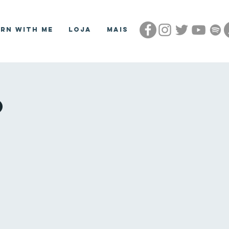
arn With Me
Loja
Mais
o