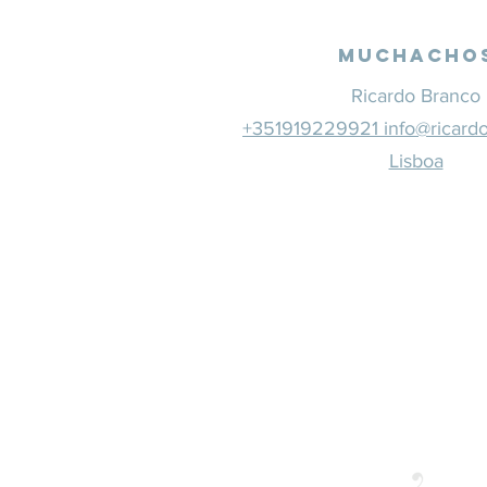
Muchacho
Ricardo Branco
+351919229921 info@ricard
Lisboa