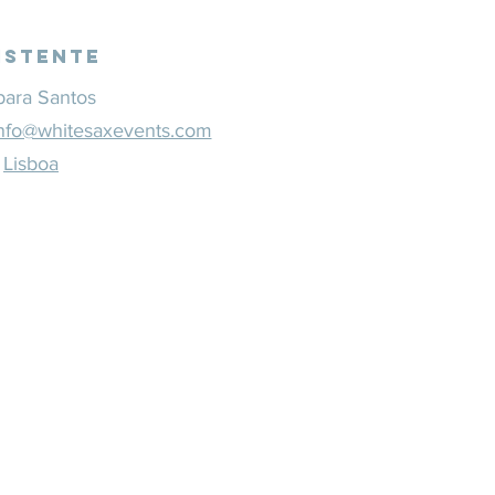
istente
bara Santos
nfo@whitesaxevents.com
Lisboa