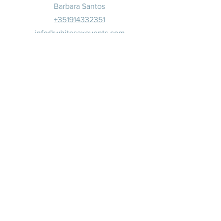
Barbara Santos
+351914332351
info@whitesaxevents.com
Lisboa
Patrocina
dores