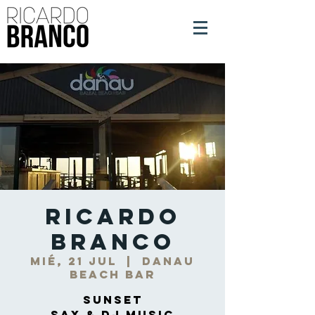
Ricardo
Branco
mié, 21 jul
  |  
DANAU
Beach Bar
Sunset
Sax & DJ Music