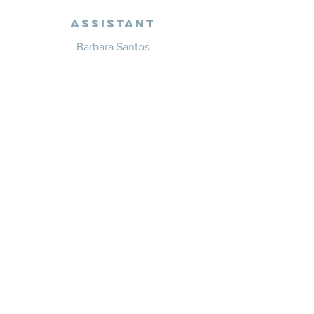
Assistant
Barbara Santos
+351 914 332 351
info@whitesaxevents.com
Lisbon
Endorsers