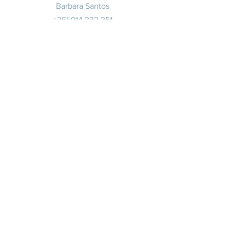
Barbara Santos
+351 914 332 351
info@whitesaxevents.com
Lisbon
Endorsers