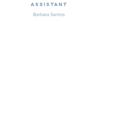
Assistant
Barbara Santos
+351 914 332 351
info@whitesaxevents.com
Lisbon
Endorsers