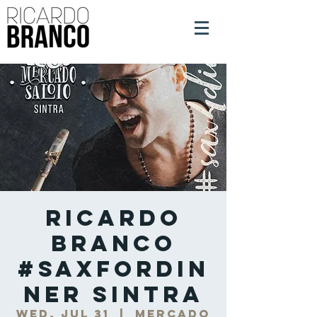
Ricardo
Branco
#SaxForDin
ner Sintra
Wed, Jul 31
  |  
Mercado