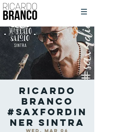
Ricardo
Branco
#SaxForDin
ner Sintra
Wed, Mar 06