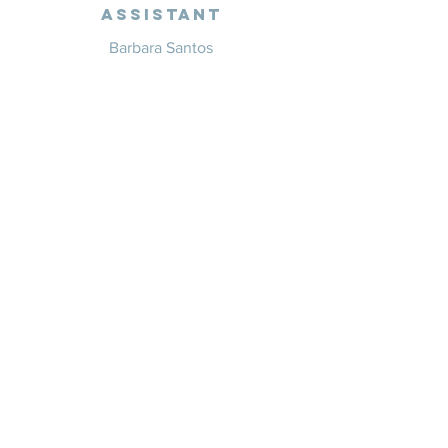
Assistant
Barbara Santos
+351 914 332 351
info@whitesaxevents.com
Lisbon
Endorsers