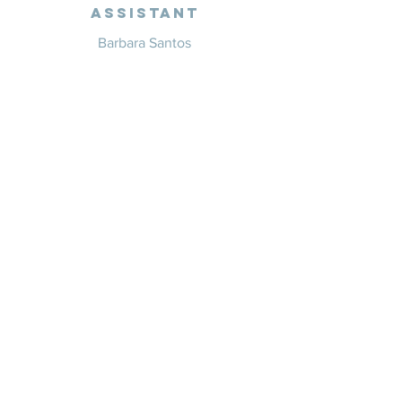
Assistant
Barbara Santos
+351 914 332 351
info@whitesaxevents.com
Lisbon
Endorsers