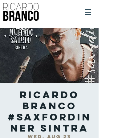
Ricardo
Branco
#SaxForDin
ner Sintra
Wed, Aug 23