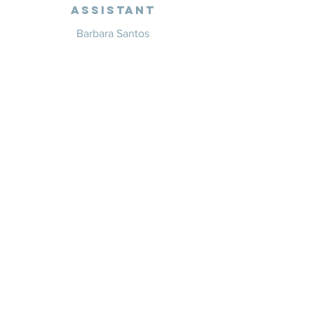
Assistant
Barbara Santos
+351 914 332 351
info@whitesaxevents.com
Lisbon
Endorsers