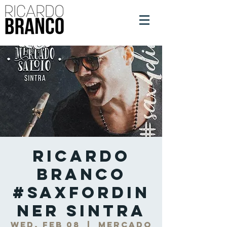
Ricardo
Branco
#SaxForDin
ner Sintra
Wed, Feb 08
  |  
Mercado