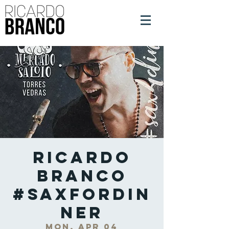
Ricardo
Branco
#SaxForDin
ner
Mon, Apr 04