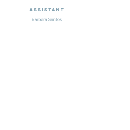
Assistant
Barbara Santos
+351 914 332 351
info@whitesaxevents.com
Lisbon
Endorsers