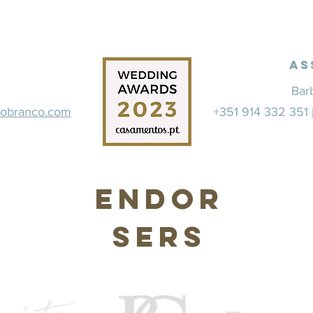
As
Bar
dobranco.com
+351 914 332 351
Endor
sers