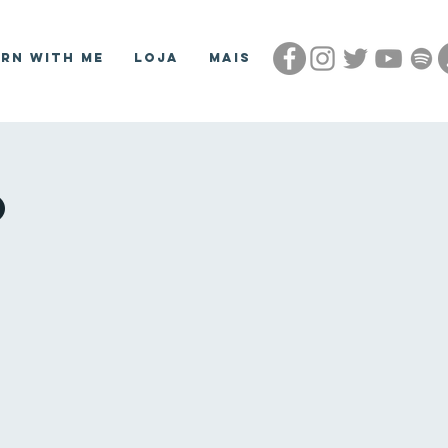
arn With Me
Loja
Mais
o