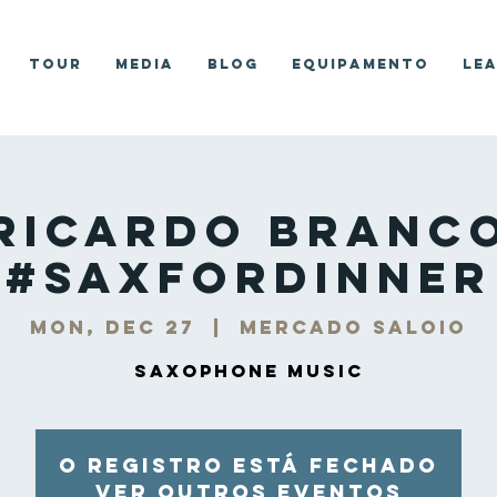
Tour
Media
Blog
Equipamento
Le
Ricardo Branc
#SaxForDinner
Mon, Dec 27
  |  
Mercado Saloio
Saxophone Music
O registro está fechado
Ver outros eventos