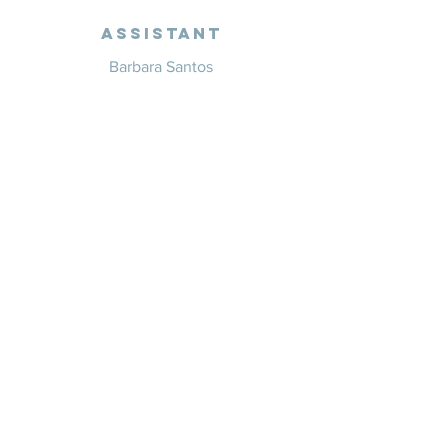
Assistant
Barbara Santos
+351 914 332 351
info@whitesaxevents.com
Lisbon
Endorsers