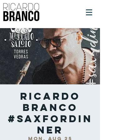
Ricardo
Branco
#SaxForDin
ner
Mon, Aug 25