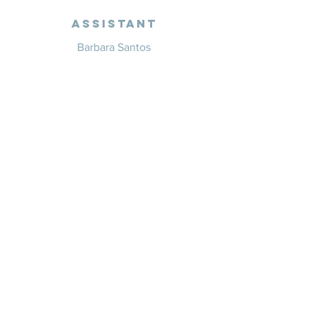
Assistant
Barbara Santos
+351 914 332 351
info@whitesaxevents.com
Lisbon
Endorsers