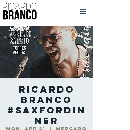
Ricardo
Branco
#SaxForDin
ner
Mon, Apr 21
  |  
Mercado