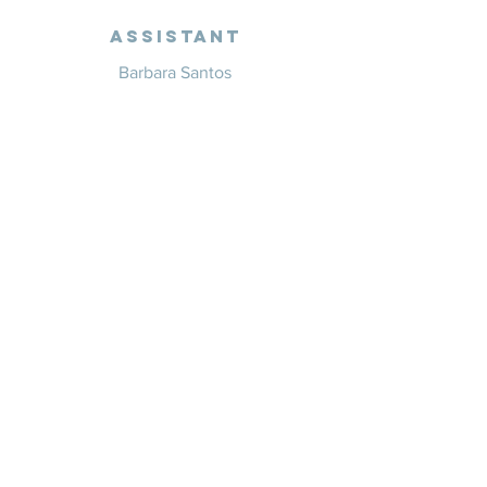
Assistant
Barbara Santos
+351 914 332 351
info@whitesaxevents.com
Lisbon
Endorsers