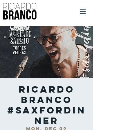
Ricardo
Branco
#SaxForDin
ner
Mon, Dec 09