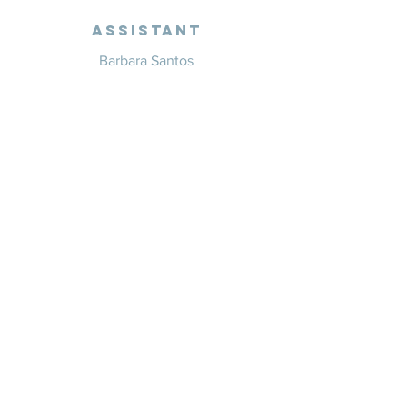
Assistant
Barbara Santos
+351 914 332 351
info@whitesaxevents.com
Lisbon
Endorsers