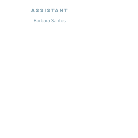
Assistant
Barbara Santos
+351 914 332 351
info@whitesaxevents.com
Lisbon
Endorsers