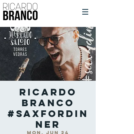
Ricardo
Branco
#SaxForDin
ner
Mon, Jun 24