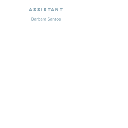
Assistant
Barbara Santos
+351 914 332 351
info@whitesaxevents.com
Lisbon
Endorsers