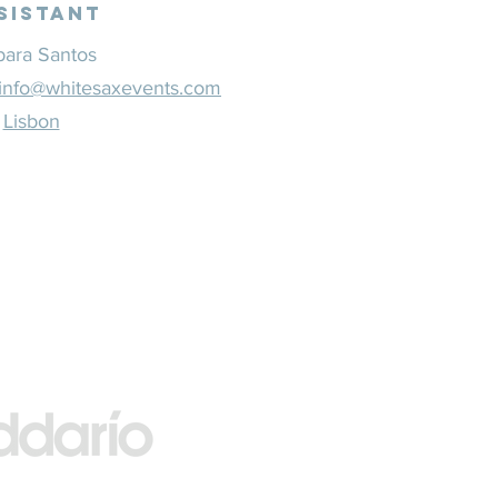
sistant
bara Santos
info@whitesaxevents.com
Lisbon