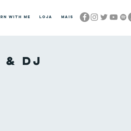
arn With Me
Loja
Mais
 & DJ