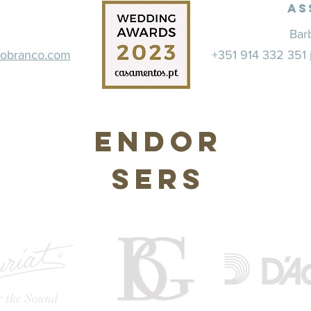
As
Bar
dobranco.com
+351 914 332 351
Endor
sers