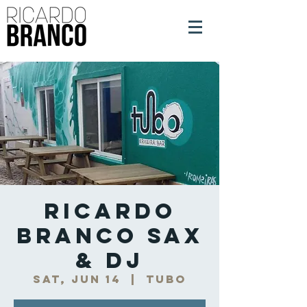
Ricardo
Branco Sax
& DJ
Sat, Jun 14
  |  
Tubo