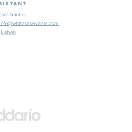
sistant
bara Santos
info@whitesaxevents.com
Lisbon