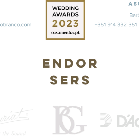
As
Bar
dobranco.com
+351 914 332 351
Endor
sers