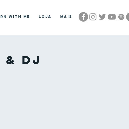
arn With Me
Loja
Mais
 & DJ