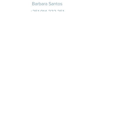
Barbara Santos
+351 914 332 351
info@whitesaxevents.com
Lisbon
Endorsers