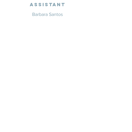
Assistant
Barbara Santos
+351 914 332 351
info@whitesaxevents.com
Lisbon
Endorsers