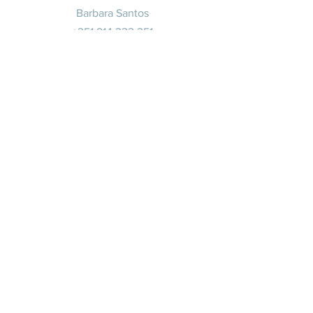
Barbara Santos
+351 914 332 351
info@whitesaxevents.com
Lisbon
Endorsers