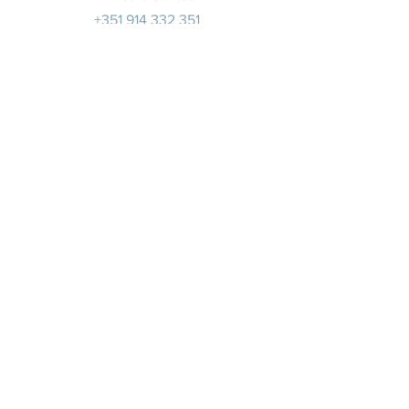
+351 914 332 351
info@whitesaxevents.com
Lisbon
Endorsers