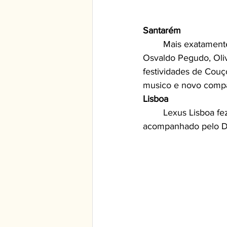
Santarém
	Mais exatamente, Couço, estive com Cuba Livre, banda cubana com José Debray, 
Osvaldo Pegudo, Oliv
festividades de Couç
musico e novo compa
Lisboa
	Lexus Lisboa fez um Sunset no seu Stand comigo no Saxofone a fazer um Live Act 
acompanhado pelo DJ