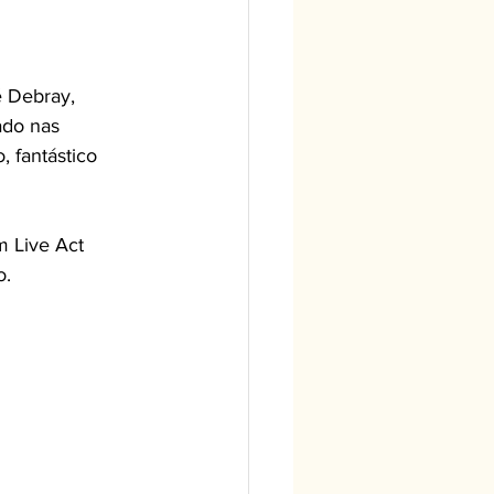
ado nas 
 fantástico 
o.