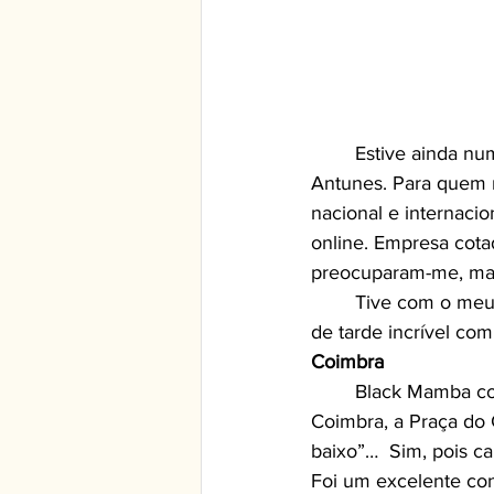
	Estive ainda numa festa para a Farfetch, no Yeatman Hotel com o meu amigo DJ K. 
Antunes. Para quem 
nacional e internac
online. Empresa cota
preocuparam-me, mas 
	Tive com o meu brother DJ Valter Carvalho num Sunset para a Lexus Porto, num final 
de tarde incrível com 
Coimbra
	Black Mamba com banda completa encheu o recinto do concerto na zona histórica de 
Coimbra, a Praça do 
baixo”…  Sim, pois ca
Foi um excelente con