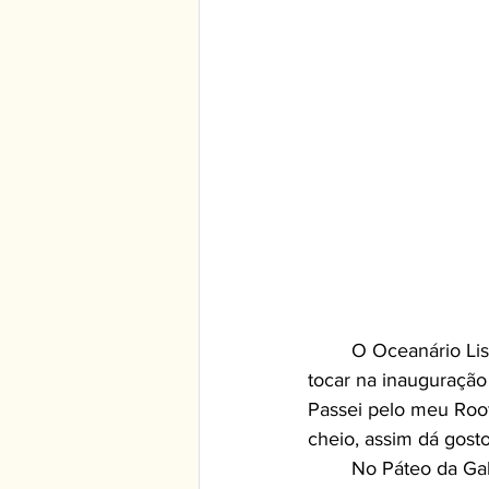
	O Oceanário Lisboa recebeu uma nova exposição, e a convite da Rituais fui convidado a 
tocar na inauguração
Passei pelo meu Roof
cheio, assim dá gosto
	No Páteo da Galé, recebemos os diretores alemães da empresa que se tornou famosa 