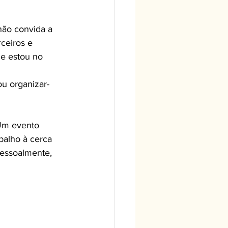
ceiros e 
ue estou no 
balho à cerca 
pessoalmente, 