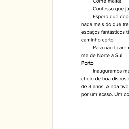
	Comé malta!
	Confesso que j
	Espero que depois deste post o Verão venha para ficar, pois este tempo não convida a 
nada mais do que trab
espaços fantásticos 
caminho certo.
	Para não ficarem enjoados com muitas viagens para cima e para baixo, vou organizar-
me de Norte a Sul.
Porto
	Inauguramos mais uma Tiger, desta vez no Shopping Parque Nascente. Um evento 
cheio de boa disposiç
de 3 anos. Ainda tiv
por um acaso. Um co