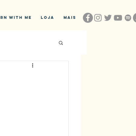
arn With Me
Loja
Mais