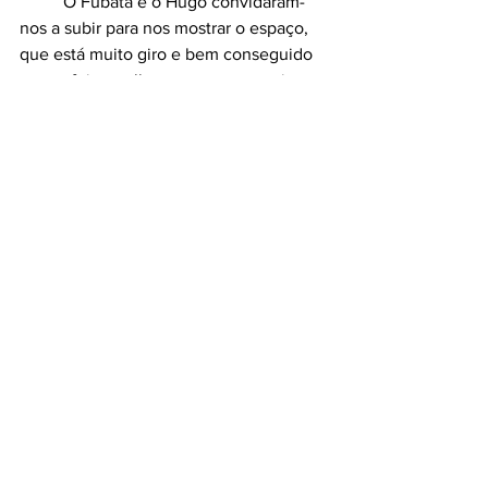
	O Fubata e o Hugo convidaram-
nos a subir para nos mostrar o espaço, 
que está muito giro e bem conseguido 
e este foi se calhar o momento mais 
relaxado desta semana intensa !
	Um abraço para todos!
Blog
Ver tudo
Posts recentes