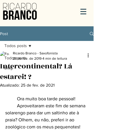
Post
Todos posts
Ricardo Branco - Saxofonista
Todos posts
28 de fev. de 2019
4 min de leitura
Intercontinental? Lá
Blog
estarei! ?
Atualizado:
25 de fev. de 2021
	Ora muito boa tarde pessoal!
	Aproveitaram este fim de semana 
solarengo para dar um saltinho ate à 
praia? Olhem, eu não, preferi ir ao 
zoológico com os meus pequenotes! 