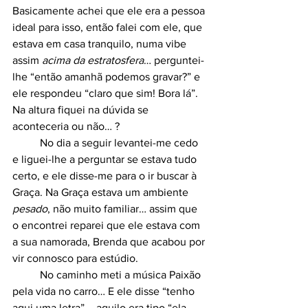
Basicamente achei que ele era a pessoa 
ideal para isso, então falei com ele, que 
estava em casa tranquilo, numa vibe 
assim 
acima da estratosfera
… perguntei-
lhe “então amanhã podemos gravar?” e 
ele respondeu “claro que sim! Bora lá”.  
Na altura fiquei na dúvida se 
aconteceria ou não… ?
	No dia a seguir levantei-me cedo 
e liguei-lhe a perguntar se estava tudo 
certo, e ele disse-me para o ir buscar à 
Graça. Na Graça estava um ambiente 
pesado
, não muito familiar… assim que 
o encontrei reparei que ele estava com 
a sua namorada, Brenda que acabou por 
vir connosco para estúdio.
	No caminho meti a música Paixão 
pela vida no carro… E ele disse “tenho 
aqui uma letra” – aquilo era tipo “ela 