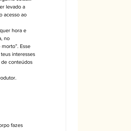
r levado a 
o acesso ao 
, no 
 morto”. Esse 
 teus interesses 
s de conteúdos 
odutor.
rpo fazes 