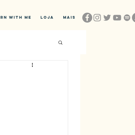
arn With Me
Loja
Mais