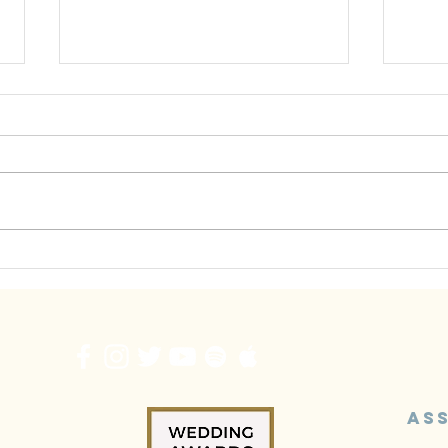
Bye 
7 Dicas para te Tornares
num Grande Saxofonista!
As