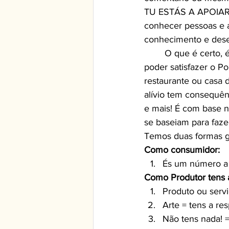
TU ESTÁS A APOIAR! 
conhecer pessoas e a
conhecimento e dese
	O que é certo, é que a privacidade de se ter um telemóvel na mão a qualquer hora e 
poder satisfazer o Po
restaurante ou casa 
alívio tem consequênc
e mais! É com base n
se baseiam para fazer
Temos duas formas ge
Como consumidor:
És um número a s
Como Produtor tens 
Produto ou serv
Arte = tens a re
Não tens nada! 