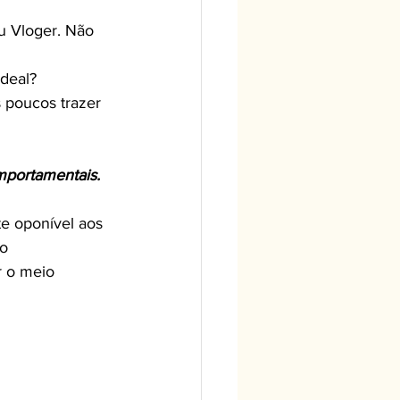
ideal?
 poucos trazer 
mportamentais.
e oponível aos 
o 
r o meio 