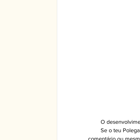
	O desenvolvimen
	Se o teu Polegar seguir alguém, fizer Like numa publicação ou story, fizer um 
comentário ou mesmo