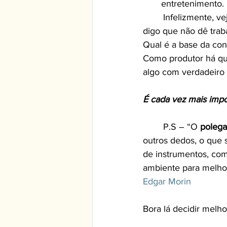
entretenimento.
	Infelizmente, vejo cada vez mais malta nova a querer ser Instagrammer ou Vloger. Não 
digo que não dê traba
Qual é a base da con
Como produtor há qu
algo com verdadeiro 
É cada vez mais impo
	P.S – “O 
polega
outros dedos, o que s
de instrumentos, com
ambiente para melho
Edgar Morin
Bora lá decidir melh