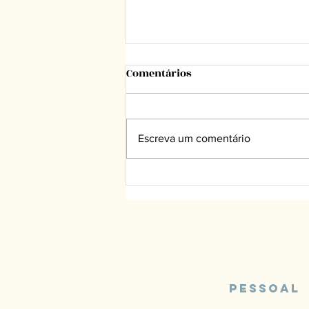
Comentários
Escreva um comentário
“Não se aponta que é feio!”
Pessoal